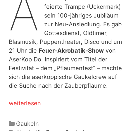
A
feierte Trampe (Uckermark)
sein 100-jähriges Jubiläum
zur Neu-Ansiedlung. Es gab
Gottesdienst, Oldtimer,
Blasmusik, Puppentheater, Disco und um
21 Uhr die
Feuer-Akrobatik-Show
von
AserKop Do. Inspiriert vom Titel der
Festivität – dem „Pflaumenfest“ – machte
sich die aserköppische Gaukelcrew auf
die Suche nach der Zauberpflaume.
Wo
weiterlesen
ist
die
Kategorien
Gaukeln
Zauberpflaume?