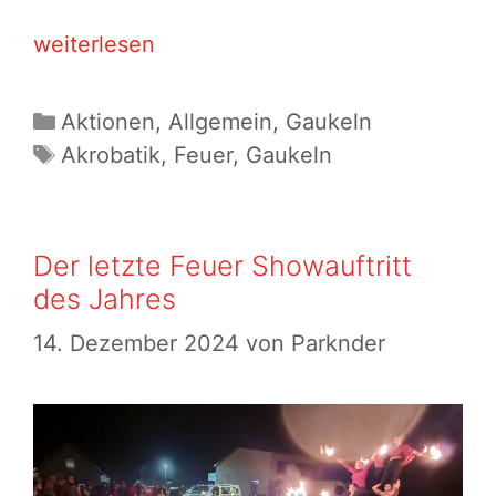
Unsere
weiterlesen
Sommer
Gaukelei
Kategorien
Aktionen
,
Allgemein
,
Gaukeln
Schlagwörter
Akrobatik
,
Feuer
,
Gaukeln
Der letzte Feuer Showauftritt
des Jahres
14. Dezember 2024
von
Parknder