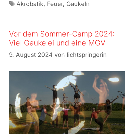
Suche
Schlagwörter
Akrobatik
,
Feuer
,
Gaukeln
nach
der
Zauberpflaume
Vor dem Sommer-Camp 2024:
in
Viel Gaukelei und eine MGV
Trampe
9. August 2024
von
lichtspringerin