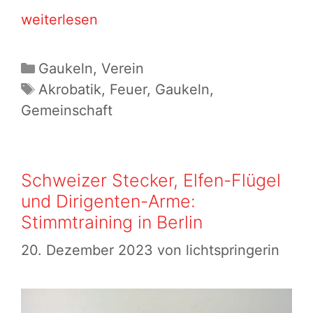
Vor
weiterlesen
dem
Sommer-
Kategorien
Gaukeln
,
Verein
Camp
Schlagwörter
Akrobatik
,
Feuer
,
Gaukeln
,
2024:
Gemeinschaft
Viel
Gaukelei
und
Schweizer Stecker, Elfen-Flügel
eine
und Dirigenten-Arme:
MGV
Stimmtraining in Berlin
20. Dezember 2023
von
lichtspringerin