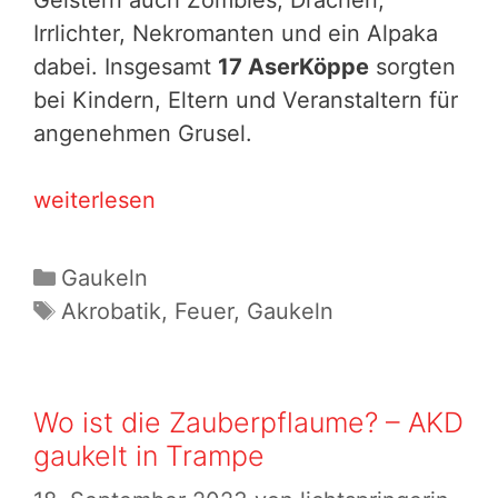
Irrlichter, Nekromanten und ein Alpaka
dabei. Insgesamt
17 AserKöppe
sorgten
bei Kindern, Eltern und Veranstaltern für
angenehmen Grusel.
Wenn
weiterlesen
dein
Alpaka
Kategorien
Gaukeln
in
Schlagwörter
Akrobatik
,
Feuer
,
Gaukeln
der
Anderswelt
ist:
Wo ist die Zauberpflaume? – AKD
Halloween-
gaukelt in Trampe
Gaukelei