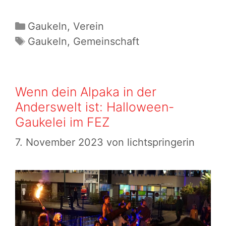
Gaukelfire
2023
Kategorien
Gaukeln
,
Verein
im
Schlagwörter
Gaukeln
,
Gemeinschaft
Winterwunderland
Wenn dein Alpaka in der
Anderswelt ist: Halloween-
Gaukelei im FEZ
7. November 2023
von
lichtspringerin