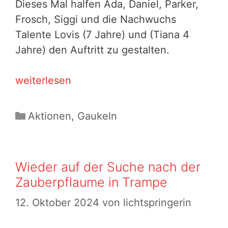
Dieses Mal halfen Ada, Daniel, Parker,
Frosch, Siggi und die Nachwuchs
Talente Lovis (7 Jahre) und (Tiana 4
Jahre) den Auftritt zu gestalten.
Der
weiterlesen
letzte
Feuer
Kategorien
Aktionen
,
Gaukeln
Showauftritt
des
Jahres
Wieder auf der Suche nach der
Zauberpflaume in Trampe
12. Oktober 2024
von
lichtspringerin