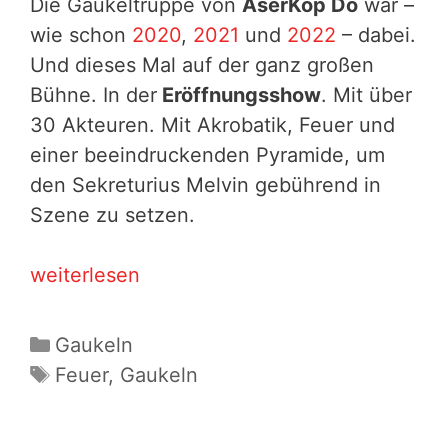
Die Gaukeltruppe von
AserKop Do
war –
wie schon
2020
,
2021
und
2022
– dabei.
Und dieses Mal auf der ganz großen
Bühne. In der
Eröffnungsshow
. Mit über
30 Akteuren. Mit Akrobatik, Feuer und
einer beeindruckenden Pyramide, um
den Sekreturius Melvin gebührend in
Szene zu setzen.
Pyramidale
weiterlesen
Eröffnung:
AKD
Kategorien
Gaukeln
auf
Schlagwörter
Feuer
,
Gaukeln
dem
30.