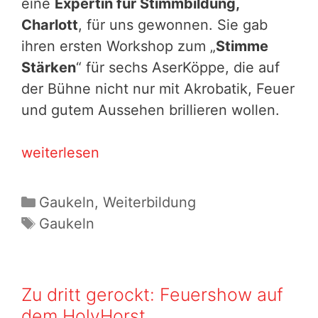
eine
Expertin für Stimmbildung,
Charlott
, für uns gewonnen. Sie gab
ihren ersten Workshop zum „
Stimme
Stärken
“ für sechs AserKöppe, die auf
der Bühne nicht nur mit Akrobatik, Feuer
und gutem Aussehen brillieren wollen.
Schweizer
weiterlesen
Stecker,
Elfen-
Kategorien
Gaukeln
,
Weiterbildung
Flügel
Schlagwörter
Gaukeln
und
Dirigenten-
Arme:
Zu dritt gerockt: Feuershow auf
Stimmtraining
dem HolyHorst