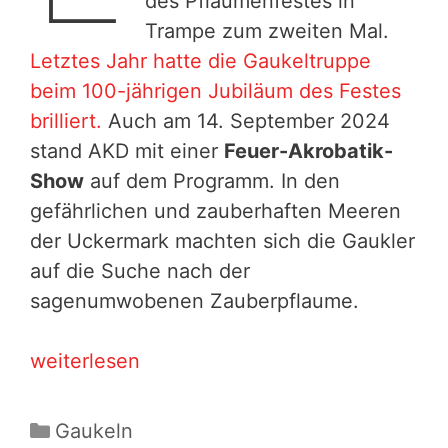
des Pflaumenfestes in
Trampe zum zweiten Mal.
Letztes Jahr hatte die Gaukeltruppe
beim 100-jährigen Jubiläum des Festes
brilliert.
Auch am 14. September 2024
stand AKD mit einer
Feuer-Akrobatik-
Show
auf dem Programm. In den
gefährlichen und zauberhaften Meeren
der Uckermark machten sich die Gaukler
auf die Suche nach der
sagenumwobenen Zauberpflaume.
Wieder
weiterlesen
auf
der
Kategorien
Gaukeln