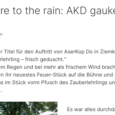
re to the rain: AKD gauke
in
ver Titel für den Auftritt von AserKop Do in Zie
lehrling – frisch geduscht.“
em Regen und bei mehr als frischem Wind brac
n ihr neuestes Feuer-Stück auf die Bühne und e
as im Stück vorm Pfusch des Zauberlehrlings u
.
Es war alles durchd