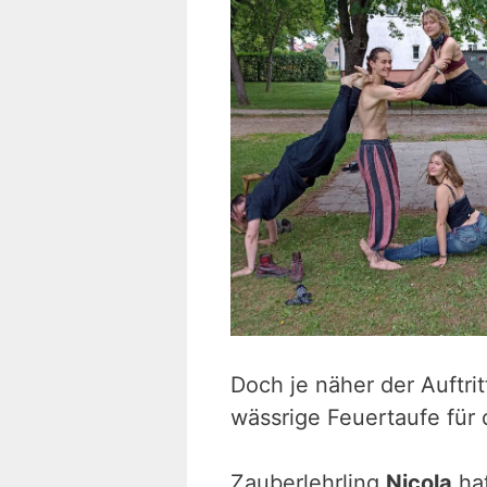
Doch je näher der Auftri
wässrige Feuertaufe für 
Zauberlehrling
Nicola
hat