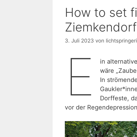
How to set fi
Ziemkendorf
3. Juli 2023
von
lichtspringer
E
in alternati
wäre „Zauber
In strömend
Gaukler*inne
Dorffeste, d
vor der Regendepression