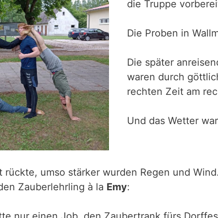
die Truppe vorberei
Die Proben in Wallm
Die später anreise
waren durch göttli
rechten Zeit am rec
Und das Wetter war 
tt rückte, umso stärker wurden Regen und Wind
den Zauberlehrling à la
Emy
:
te nur einen Job, den Zaubertrank fürs Dorffes