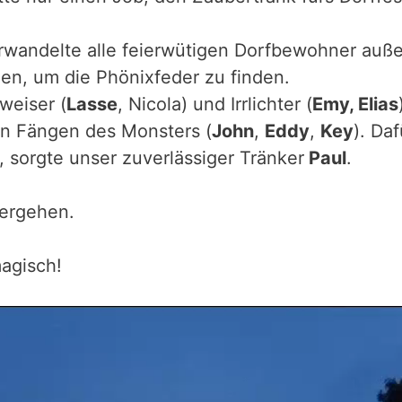
rwandelte alle feierwütigen Dorfbewohner auß
en, um die Phönixfeder zu finden.
gweiser (
Lasse
, Nicola) und Irrlichter (
Emy, Elias
en Fängen des Monsters (
John
,
Eddy
,
Key
). Da
, sorgte unser zuverlässiger Tränker
Paul
.
tergehen.
agisch!