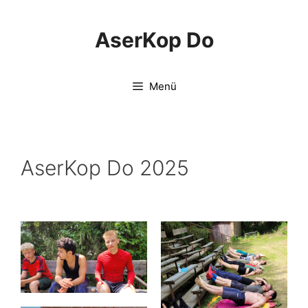
Springe
zum
AserKop Do
Inhalt
Menü
AserKop Do 2025