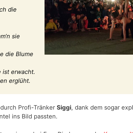
ch die
m‘n sie
e die Blume
 ist erwacht.
en erglüht.
 durch Profi-Tränker
Siggi
, dank dem sogar exp
el ins Bild passten.