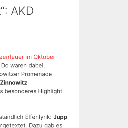
t“: AKD
eenfeuer im Oktober
 Do waren dabei.
nowitzer Promenade
 Zinnowitz
s besonderes Highlight
tändlich Elfenlyrik:
Jupp
getextet. Dazu gab es