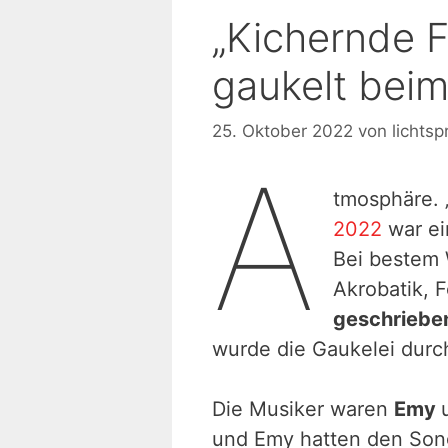
„Kichernde F
gaukelt beim
25. Oktober 2022
von
lichtsp
A
tmosphäre. „
2022
war ei
Bei bestem 
Akrobatik, 
geschriebe
wurde die Gaukelei durc
Die Musiker waren
Emy
und Emy hatten den So