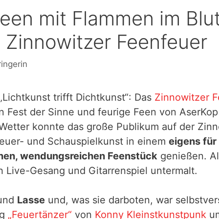
een mit Flammen im Blu
 Zinnowitzer Feenfeuer
ringerin
Lichtkunst trifft Dichtkunst“: Das
Zinnowitzer F
n Fest der Sinne und feurige Feen von AserKop
Wetter konnte das große Publikum auf der Zin
Feuer- und Schauspielkunst in einem
eigens für
nen, wendungsreichen Feenstück
genießen. Al
h Live-Gesang und Gitarrenspiel untermalt.
und
Lasse
und, was sie darboten, war selbstvers
ng
„Feuertänzer“
von
Konny Kleinstkunstpunk
um