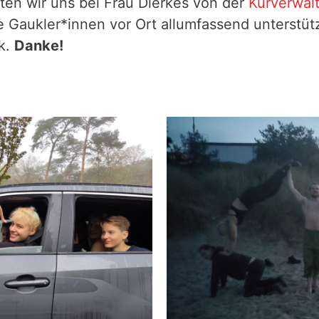
en wir uns bei Frau Dierkes von der
Kurverwal
e Gaukler*innen vor Ort allumfassend unterstützt
k.
Danke!