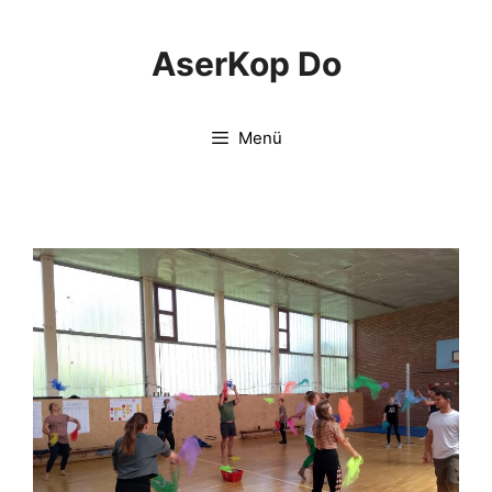
Springe
zum
AserKop Do
Inhalt
Menü