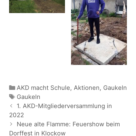
Kategorien
AKD macht Schule
,
Aktionen
,
Gaukeln
Schlagwörter
Gaukeln
Beitrags-
1. AKD-Mitgliederversammlung in
Navigation
2022
Neue alte Flamme: Feuershow beim
Dorffest in Klockow