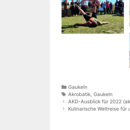
Kategorien
Gaukeln
Schlagwörter
Akrobatik
,
Gaukeln
Beitrags-
AKD-Ausblick für 2022 (akt
Navigation
Kulinarische Weltreise fü