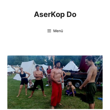
Springe
zum
AserKop Do
Inhalt
Menü