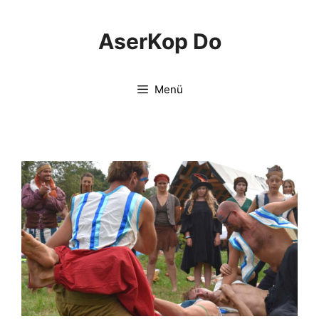
Springe
zum
AserKop Do
Inhalt
Menü