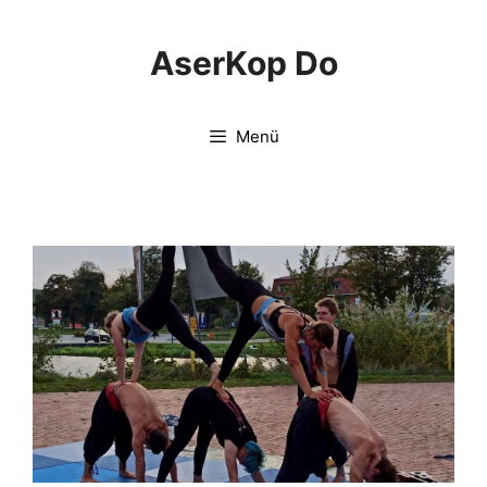
Springe
zum
AserKop Do
Inhalt
Menü