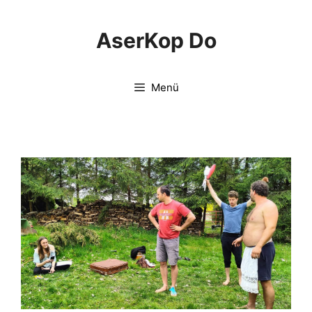
Springe
zum
AserKop Do
Inhalt
Menü